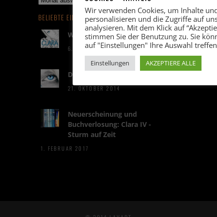
Wir verwenden Cookies, um Inhalte un
BELIEBTE EINTRÄGE
personalisieren und die Zugriffe auf un
analysieren. Mit dem Klick auf “Akzeptier
Wann kommt Clara IV?
stimmen Sie der Benutzung zu. Sie kön
auf "Einstellungen" Ihre Auswahl treffen
6. MAI 2016
Einstellungen
AKZEPTIERE ALLE
Die Sache mit Clara
21. OKTOBER 2014
Neuerscheinung und
Buchverlosung: Clara IV -
Sturm auf Zeit
1. FEBRUAR 2017