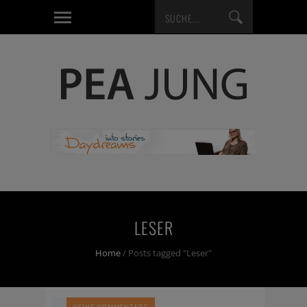
LESER
Home
/
Posts tagged "Leser"