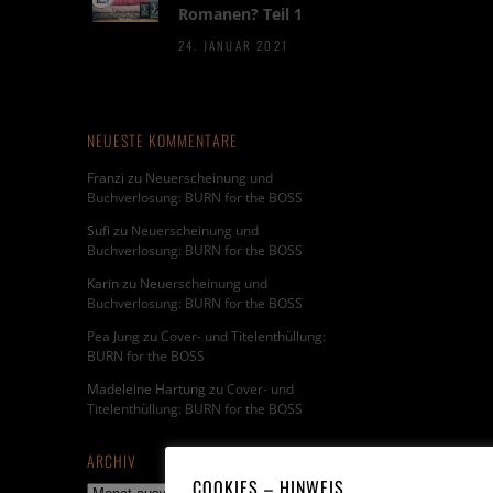
Romanen? Teil 1
24. JANUAR 2021
NEUESTE KOMMENTARE
Franzi
zu
Neuerscheinung und
Buchverlosung: BURN for the BOSS
Sufi
zu
Neuerscheinung und
Buchverlosung: BURN for the BOSS
Karin
zu
Neuerscheinung und
Buchverlosung: BURN for the BOSS
Pea Jung
zu
Cover- und Titelenthüllung:
BURN for the BOSS
Madeleine Hartung
zu
Cover- und
Titelenthüllung: BURN for the BOSS
ARCHIV
COOKIES – HINWEIS